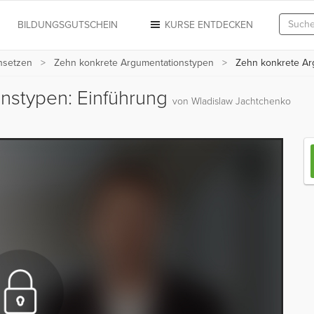
N
BILDUNGSGUTSCHEIN
KURSE ENTDECKEN
hsetzen
Zehn konkrete Argumentationstypen
Zehn konkrete Arg
nstypen: Einführung
von Wladislaw Jachtchenko