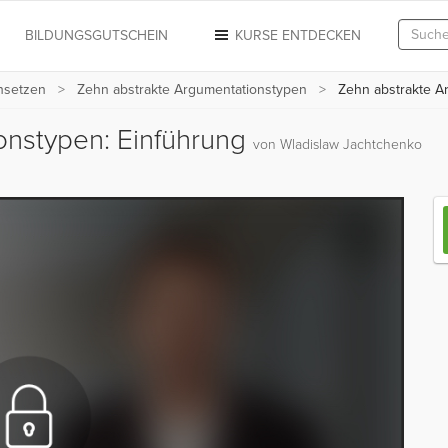
N
BILDUNGSGUTSCHEIN
KURSE ENTDECKEN
hsetzen
Zehn abstrakte Argumentationstypen
Zehn abstrakte A
onstypen: Einführung
von Wladislaw Jachtchenko