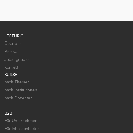
LECTURIO
Über uns
Presse
Jobangebote
Kontakt
KURSE
nach Themen
nach Institutionen
nach Dozenten
B2B
Für Unternehmen
Für Inhaltsanbieter