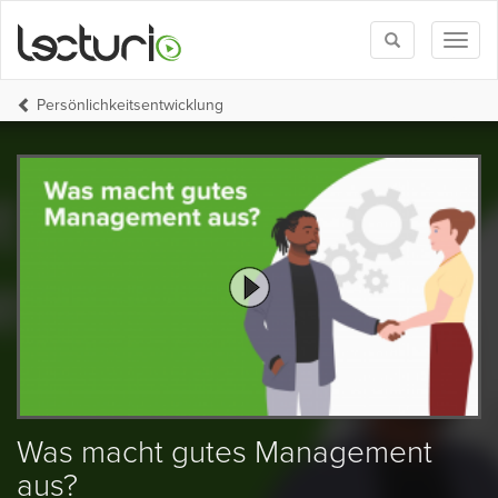
Toggle
Toggl
search
naviga
Persönlichkeits­entwicklung
Was macht gutes Management
aus?