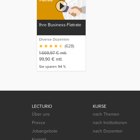
Ihre Business-Flatrate
Diverse Dozenten
(628)
1.669,97
€
mtl.
99,90
€
mtl.
Sie sparen 94 %
LECTURIO
KURSE
Über uns
nach Themen
Presse
nach Institutionen
Jobangebote
nach Dozenten
Kontakt