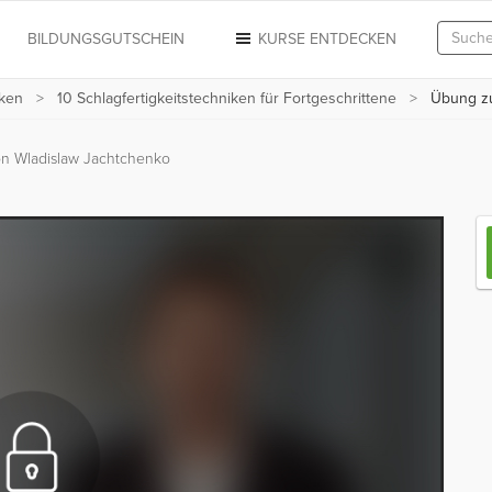
N
BILDUNGSGUTSCHEIN
KURSE ENTDECKEN
iken
10 Schlagfertigkeitstechniken für Fortgeschrittene
Übung zu
n Wladislaw Jachtchenko