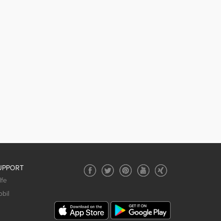
UPPORT
lfe
bil