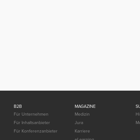
B2B
MAGAZINE
S
Für Unternehmen
Medizin
Hi
Für Inhaltsanbieter
Jura
Mo
Für Konferenzanbieter
Karriere
eLearning