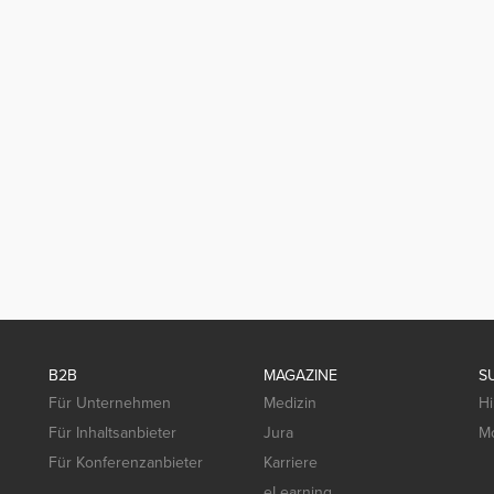
B2B
MAGAZINE
S
Für Unternehmen
Medizin
Hi
Für Inhaltsanbieter
Jura
Mo
Für Konferenzanbieter
Karriere
eLearning