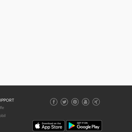
UPPORT
lfe
bil