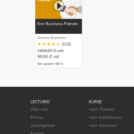
Ihre Business-Flatrate
Diverse Dozenten
(628)
1.669,97
€
mtl.
99,90
€
mtl.
Sie sparen 94 %
LECTURIO
KURSE
Über uns
nach Themen
Presse
nach Institutionen
Jobangebote
nach Dozenten
Kontakt