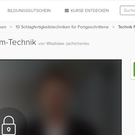
N
BILDUNGSGUTSCHEIN
KURSE ENTDECKEN
iken
10 Schlagfertigkeitstechniken für Fortgeschrittene
Technik N
lem-Technik
von Wladislaw Jachtchenko