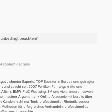
" unbedingt beachten?
hr-Problem-Technik
sgezeichneter Experte, TOP-Speaker in Europa und gefragter
ert und coacht seit 2007 Politiker, Führungskräfte und
Allianz, BMW, Pro7, Westwing, 3M und viele andere - sowohl
line in seiner Argumentorik Online-Akademie mit bereits über
en Kunden nicht nur Tools professioneller Rhetorik, sondern
 Methoden für erfolgreiches Verhandeln, professionelles
ffektives Leadership.