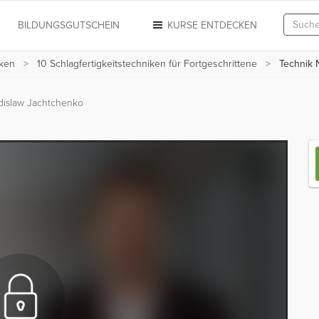
N
BILDUNGSGUTSCHEIN
KURSE ENTDECKEN
iken
10 Schlagfertigkeitstechniken für Fortgeschrittene
Technik Nr
dislaw Jachtchenko