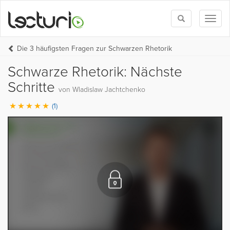
Toggle
Toggl
search
naviga
Die 3 häufigsten Fragen zur Schwarzen Rhetorik
Schwarze Rhetorik: Nächste
Schritte
von Wladislaw Jachtchenko
(1)