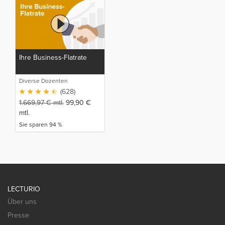
Ihre Business-Flatrate
Diverse Dozenten
(628)
1.669,97
€
mtl.
99,90
€
mtl.
Sie sparen 94 %
LECTURIO
Über uns
Presse