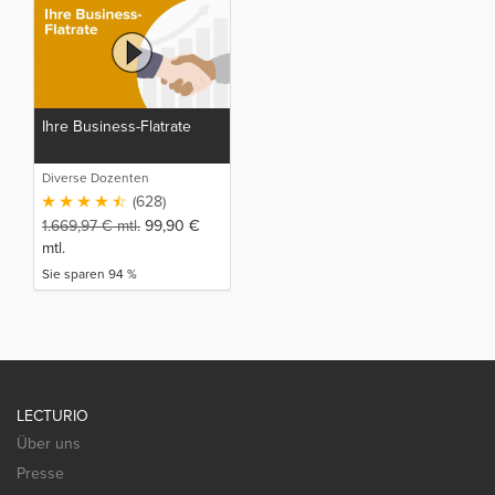
Ihre Business-Flatrate
Diverse Dozenten
(628)
1.669,97
€
mtl.
99,90
€
mtl.
Sie sparen 94 %
LECTURIO
Über uns
Presse