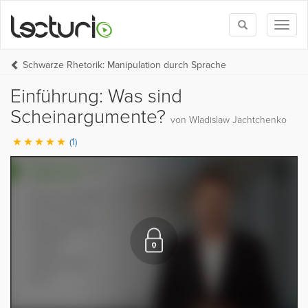
Toggle
Toggl
search
naviga
Schwarze Rhetorik: Manipulation durch Sprache
Einführung: Was sind
Scheinargumente?
von Wladislaw Jachtchenko
(1)