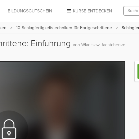
N
BILDUNGSGUTSCHEIN
KURSE ENTDECKEN
iken
10 Schlagfertigkeitstechniken für Fortgeschrittene
Schlagfer
hrittene: Einführung
von Wladislaw Jachtchenko