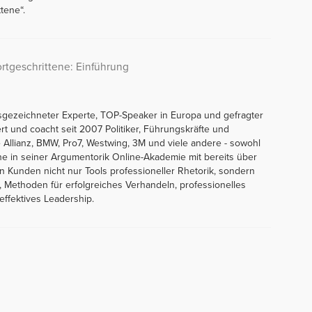
tene“.
ortgeschrittene: Einführung
sgezeichneter Experte, TOP-Speaker in Europa und gefragter
ert und coacht seit 2007 Politiker, Führungskräfte und
Allianz, BMW, Pro7, Westwing, 3M und viele andere - sowohl
line in seiner Argumentorik Online-Akademie mit bereits über
en Kunden nicht nur Tools professioneller Rhetorik, sondern
 Methoden für erfolgreiches Verhandeln, professionelles
ffektives Leadership.