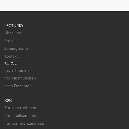
LECTURIO
Über uns
Presse
Jobangebote
Kontakt
KURSE
nach Themen
nach Institutionen
nach Dozenten
B2B
Für Unternehmen
Für Inhaltsanbieter
Für Konferenzanbieter