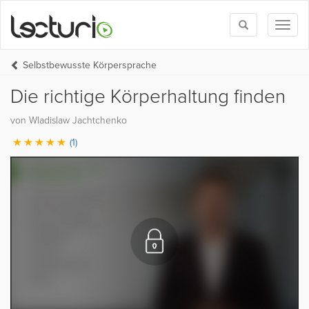
Toggle
Toggl
search
naviga
Selbstbewusste Körpersprache
Die richtige Körperhaltung finden
von Wladislaw Jachtchenko
(1)