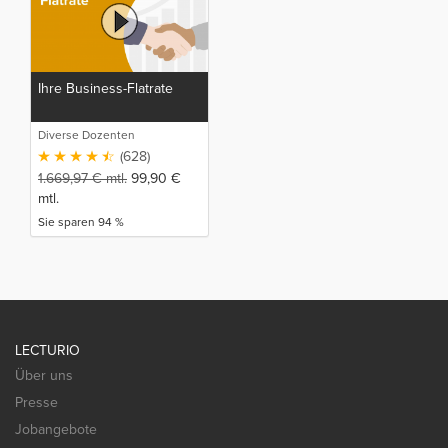
Ihre Business-Flatrate
Diverse Dozenten
(628)
1.669,97
€
mtl.
99,90
€
mtl.
Sie sparen 94 %
LECTURIO
Über uns
Presse
Jobangebote