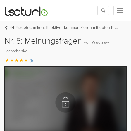
Toggle
Toggl
search
naviga
44 Fragetechniken: Effektiver kommunizieren mit guten Fragen
Nr. 5: Meinungsfragen
von Wladislaw
Jachtchenko
(1)