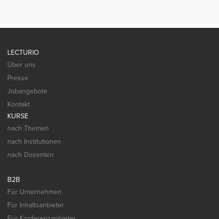
LECTURIO
Über uns
Presse
Jobangebote
Kontakt
KURSE
nach Themen
nach Institutionen
nach Dozenten
B2B
Für Unternehmen
Für Inhaltsanbieter
Für Konferenzanbieter