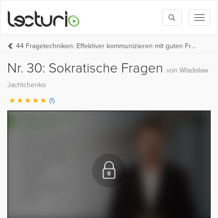
Toggle
Toggl
search
naviga
44 Fragetechniken: Effektiver kommunizieren mit guten Fragen
Nr. 30: Sokratische Fragen
von Wladislaw
Jachtchenko
(1)