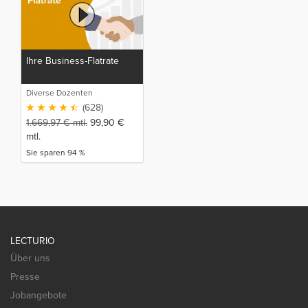
Ihre Business-Flatrate
Diverse Dozenten
(628)
1.669,97
€
mtl.
99,90
€
mtl.
Sie sparen 94 %
LECTURIO
Über uns
Presse
Jobangebote