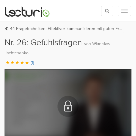
Toggle
Toggl
search
naviga
44 Fragetechniken: Effektiver kommunizieren mit guten Fragen
Nr. 26: Gefühlsfragen
von Wladislaw
Jachtchenko
(1)