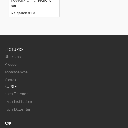
1.669,97
€
mtl.
99,90
€
mtl.
Sie sparen 94 %
LECTURIO
Über uns
Presse
Jobangebote
Kontakt
KURSE
nach Themen
nach Institutionen
nach Dozenten
B2B