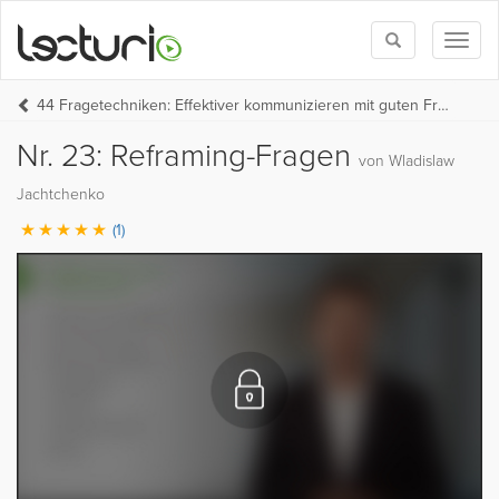
Toggle
Toggl
search
naviga
44 Fragetechniken: Effektiver kommunizieren mit guten Fragen
Nr. 23: Reframing-Fragen
von Wladislaw
Jachtchenko
(1)