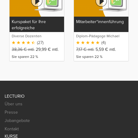
Kurspaket für Ihre
Mitarbeiter*innenführung
erfolgreiche
Unternehmensführung
Diverse Dozenten
Diplom-Pädagoge Michael
Hübler
(27)
(4)
38,36
€
mtl.
29,99
€
mtl.
7,17
€
mtl.
5,59
€
mtl.
Sie sparen 22 %
Sie sparen 22 %
LECTURIO
Über uns
Presse
Jobangebote
Kontakt
KURSE