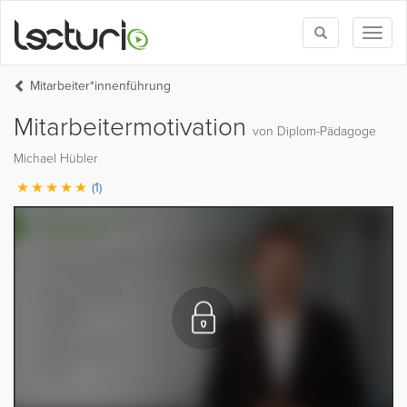
Toggle
Toggl
search
naviga
Mitarbeiter*innenführung
Mitarbeitermotivation
von Diplom-Pädagoge
Michael Hübler
(1)