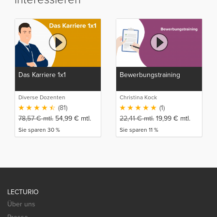
Das Karriere 1x1
Bewerbungstraining
Diverse Dozenten
Christina Kock
(81)
(1)
78,57
€
mtl.
54,99
€
mtl.
22,41
€
mtl.
19,99
€
mtl.
Sie sparen 30 %
Sie sparen 11 %
LECTURIO
Über uns