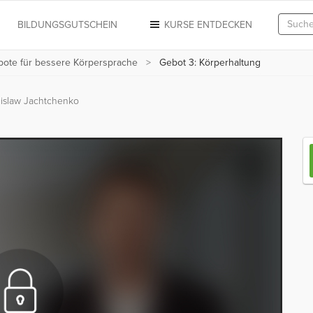
N
BILDUNGSGUTSCHEIN
KURSE ENTDECKEN
bote für bessere Körpersprache
Gebot 3: Körperhaltung
islaw Jachtchenko