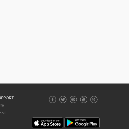
UPPORT
lfe
bil