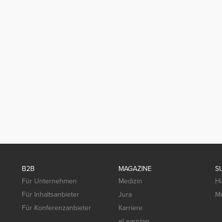
B2B
MAGAZINE
S
Für Unternehmen
Medizin
Hi
Für Inhaltsanbieter
Jura
Mo
Für Konferenzanbieter
Karriere
eLearning