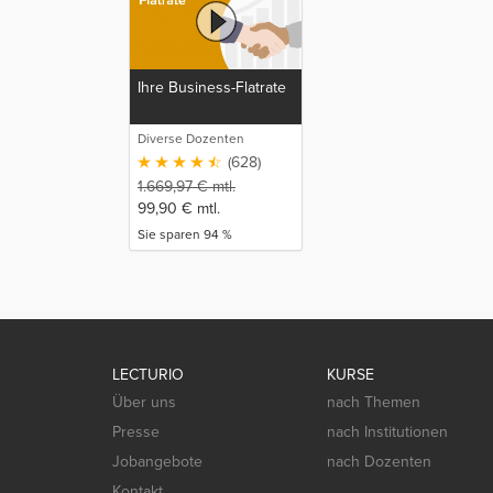
Ihre Business-Flatrate
Diverse Dozenten
(628)
1.669,97
€
mtl.
99,90
€
mtl.
Sie sparen 94 %
LECTURIO
KURSE
Über uns
nach Themen
Presse
nach Institutionen
Jobangebote
nach Dozenten
Kontakt