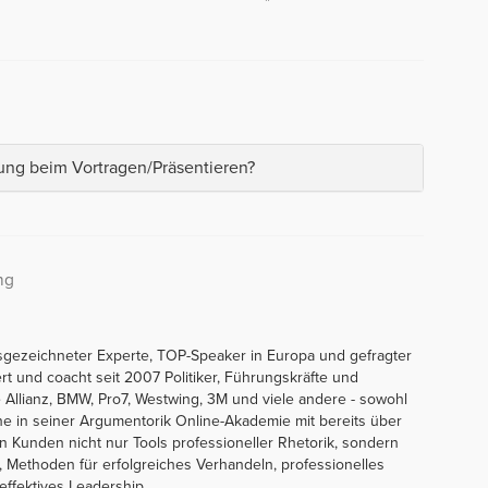
ung beim Vortragen/Präsentieren?
ng
sgezeichneter Experte, TOP-Speaker in Europa und gefragter
ert und coacht seit 2007 Politiker, Führungskräfte und
Allianz, BMW, Pro7, Westwing, 3M und viele andere - sowohl
line in seiner Argumentorik Online-Akademie mit bereits über
en Kunden nicht nur Tools professioneller Rhetorik, sondern
 Methoden für erfolgreiches Verhandeln, professionelles
ffektives Leadership.