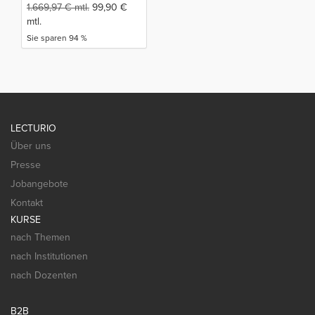
1.669,97
€
mtl.
99,90
€
mtl.
Sie sparen 94 %
LECTURIO
Über uns
Presse
Jobangebote
Kontakt
KURSE
nach Themen
nach Institutionen
nach Dozenten
B2B