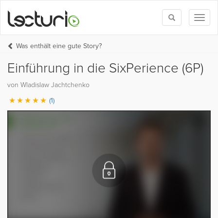
Toggle
Toggl
search
naviga
Was enthält eine gute Story?
Einführung in die SixPerience (6P)
von Wladislaw Jachtchenko
(1)