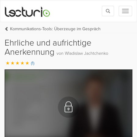
Toggle
Toggl
search
naviga
Kommunikations-Tools: Überzeuge im Gespräch
Ehrliche und aufrichtige
Anerkennung
von Wladislaw Jachtchenko
(1)