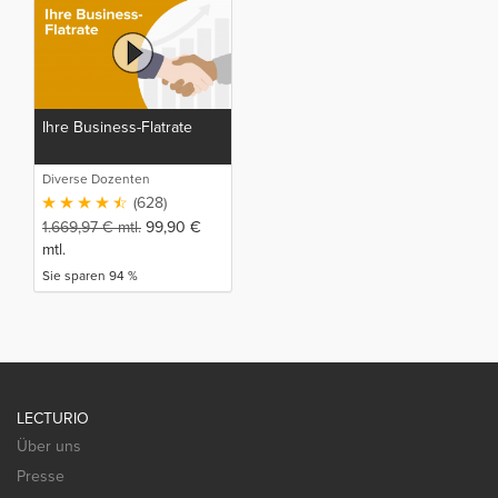
Ihre Business-Flatrate
Diverse Dozenten
(628)
1.669,97
€
mtl.
99,90
€
mtl.
Sie sparen 94 %
LECTURIO
Über uns
Presse