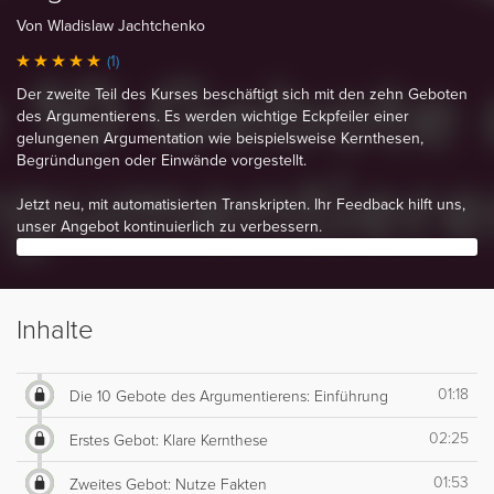
Von Wladislaw Jachtchenko
(1)
Der zweite Teil des Kurses beschäftigt sich mit den zehn Geboten
des Argumentierens. Es werden wichtige Eckpfeiler einer
gelungenen Argumentation wie beispielsweise Kernthesen,
Begründungen oder Einwände vorgestellt.
Jetzt neu, mit automatisierten Transkripten. Ihr Feedback hilft uns,
unser Angebot kontinuierlich zu verbessern.
Inhalte
01:18
Die 10 Gebote des Argumentierens: Einführung
02:25
Erstes Gebot: Klare Kernthese
01:53
Zweites Gebot: Nutze Fakten