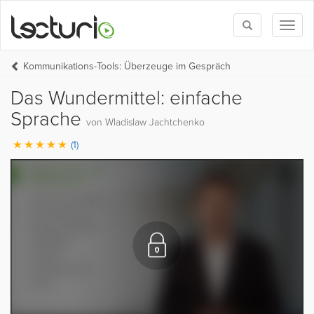
Toggle
Toggl
search
naviga
Kommunikations-Tools: Überzeuge im Gespräch
Das Wundermittel: einfache
Sprache
von Wladislaw Jachtchenko
(1)