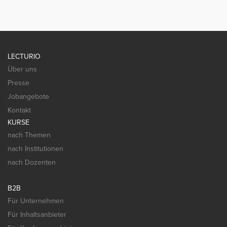
LECTURIO
Über uns
Presse
Jobangebote
Kontakt
KURSE
nach Themen
nach Institutionen
nach Dozenten
B2B
Für Unternehmen
Für Inhaltsanbieter