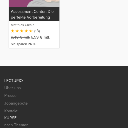
Assessment Center: Die
perfekte Vorbereitung
Matthias Clesle
(13)
9,48
€
mtl.
6,99
€
mtl.
Sie sparen 26 %
LECTURIO
Über uns
Presse
Jobangebote
Kontakt
KURSE
nach Themen