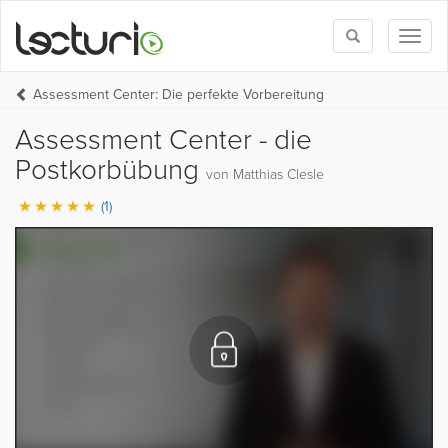
Toggle
Toggl
search
naviga
Assessment Center: Die perfekte Vorbereitung
Assessment Center - die
Postkorbübung
von Matthias Clesle
(1)