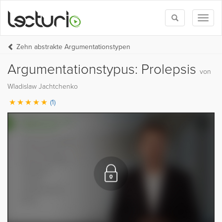
Toggle
Toggl
search
naviga
Zehn abstrakte Argumentationstypen
Argumentationstypus: Prolepsis
von
Wladislaw Jachtchenko
(1)