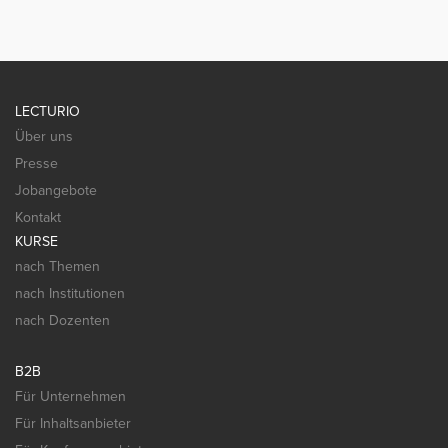
LECTURIO
Über uns
Presse
Jobangebote
Kontakt
KURSE
nach Themen
nach Institutionen
nach Dozenten
B2B
Für Unternehmen
Für Inhaltsanbieter