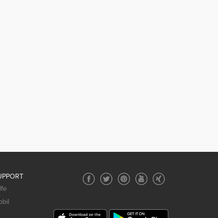
UPPORT
lfe
bil