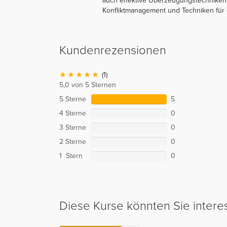
auch effektive Überzeugungstechniken,
Konfliktmanagement und Techniken für e
Kundenrezensionen
(1)
5,0 von 5 Sternen
5 Sterne
5
4 Sterne
0
3 Sterne
0
2 Sterne
0
1 Stern
0
Diese Kurse könnten Sie intere