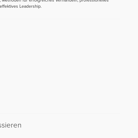
 Methoden für erfolgreiches Verhandeln, professionelles
ffektives Leadership.
ssieren