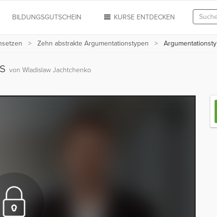
N
BILDUNGSGUTSCHEIN
KURSE ENTDECKEN
hsetzen
Zehn abstrakte Argumentationstypen
Argumentationsty
is
von Wladislaw Jachtchenko