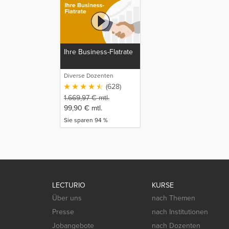
Ihre Business-Flatrate
Diverse Dozenten
(628)
1.669,97
€
mtl.
99,90
€
mtl.
Sie sparen 94 %
LECTURIO
KURSE
Über uns
nach Themen
Presse
nach Institutionen
Jobangebote
nach Dozenten