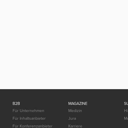
B2B
MAGAZINE
S
Für Unternehmen
Medizin
Hi
Für Inhaltsanbieter
Jura
Mo
Für Konferenzanbieter
Karriere