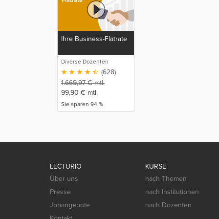
Ihre Business-Flatrate
Diverse Dozenten
(628)
1.669,97
€
mtl.
99,90
€
mtl.
Sie sparen 94 %
LECTURIO
KURSE
Über uns
nach Themen
Presse
nach Institutionen
Jobangebote
nach Dozenten
Kontakt