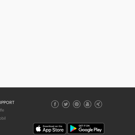
UPPORT
lfe
bil