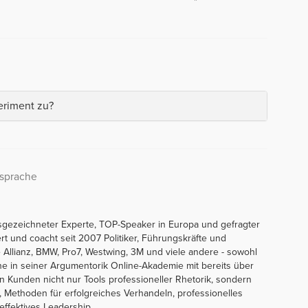
eriment zu?
rsprache
sgezeichneter Experte, TOP-Speaker in Europa und gefragter
ert und coacht seit 2007 Politiker, Führungskräfte und
Allianz, BMW, Pro7, Westwing, 3M und viele andere - sowohl
line in seiner Argumentorik Online-Akademie mit bereits über
en Kunden nicht nur Tools professioneller Rhetorik, sondern
 Methoden für erfolgreiches Verhandeln, professionelles
ffektives Leadership.