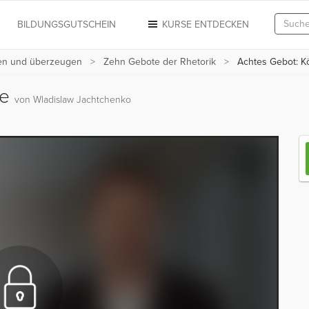
N
BILDUNGSGUTSCHEIN
KURSE ENTDECKEN
ren und überzeugen
Zehn Gebote der Rhetorik
Achtes Gebot: K
he
von Wladislaw Jachtchenko