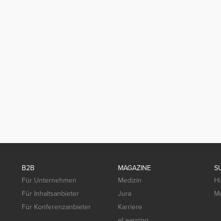
B2B
MAGAZINE
S
Für Unternehmen
Medizin
Hi
Für Inhaltsanbieter
Jura
Mo
Für Konferenzanbieter
Karriere
eLearning