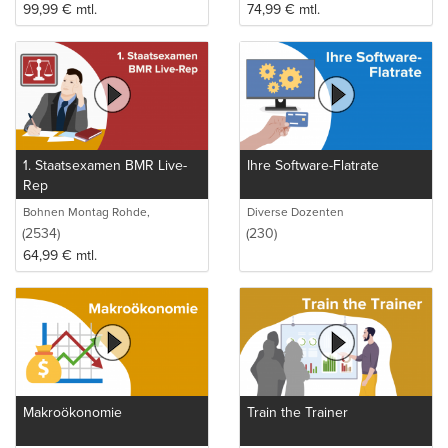
99,99
€
mtl.
74,99
€
mtl.
1. Staatsexamen BMR Live-
Ihre Software-Flatrate
Rep
Bohnen Montag Rohde,
Diverse Dozenten
Juristische Intensivlehrgänge
(2534)
(230)
64,99
€
mtl.
Makroökonomie
Train the Trainer