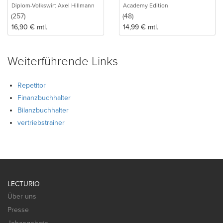
Diplom-Volkswirt Axel Hillmann
Academy Edition
(257)
(48)
16,90
€
mtl.
14,99
€
mtl.
Weiterführende Links
Repetitor
Finanzbuchhalter
Bilanzbuchhalter
vertriebstrainer
LECTURIO
Über uns
Presse