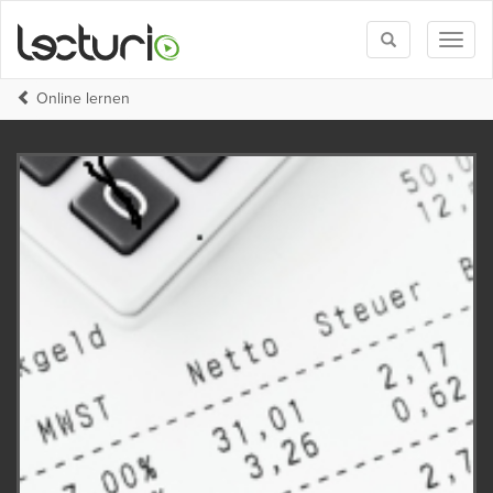
Toggle
Toggl
search
naviga
Online lernen