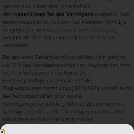
werden soll, dieser aber wirtschaftlich
den
wesentlichen Teil des Vermögens
ausmacht. Von
einem wesentlichen Teil kann bei kleineren Vermögen
ausgegangen werden, wenn nach der Verfügung
weniger als 15 % des ursprünglichen Vermögens
verbleiben.
Bei größeren Gesamtvermögen dürfen nicht weniger
als 10 % des Vermögens verbleiben. Argumentiert wird
mit dem Schutzzweck der Norm. Die
Existenzgrundlage der Familie und die
Zugewinnausgleichszahlung (§ 1378 BGB) werden auch
bei Rechtsgeschäften über solche
Vermögensgegenstände gefährdet. Zudem kommen
Verträge über das „echte“ Vermögen im Ganzen bei
natürlichen Personen praktisch nie vor.
Dieser Ansicht ist zu Folgen. Im Beispiel würde somit