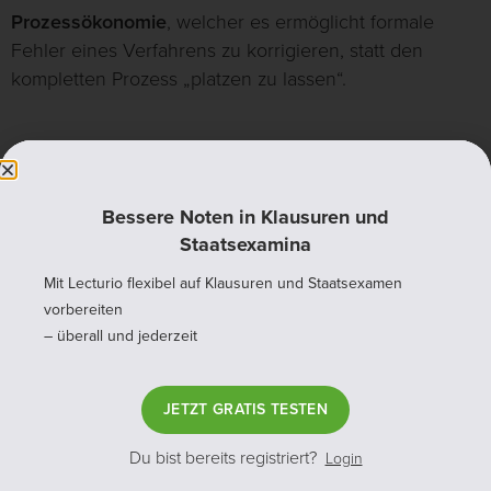
Prozessökonomie
, welcher es ermöglicht formale
Fehler eines Verfahrens zu korrigieren, statt den
kompletten Prozess „platzen zu lassen“.
Bessere Noten in Klausuren und
Staatsexamina
Mit Lecturio flexibel auf Klausuren und Staatsexamen
vorbereiten
– überall und jederzeit
© Lecturio GmbH. Alle Rechte vorbehalten.
JETZT GRATIS TESTEN
Du bist bereits registriert?
Login