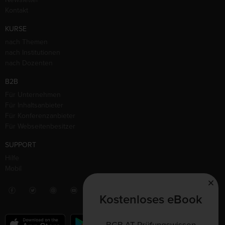
Kontakt
KURSE
nach Themen
nach Institutionen
nach Dozenten
B2B
Für Unternehmen
Für Inhaltsanbieter
Für Konferenzanbieter
Für Webseitenbesitzer
SUPPORT
Hilfe
Mobil
Kostenloses eBook