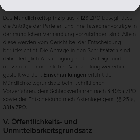
IV. Mündlichkeitsprinzip
Das
Mündlichkeitsprinzip
aus § 128 ZPO besagt, dass
die Anträge der Parteien und ihre Tatsachenvorträge in
der mündlichen Verhandlung vorzubringen sind. Allein
diese werden vom Gericht bei der Entscheidung
berücksichtigt. Die Anträge in den Schriftsätzen sind
daher lediglich Ankündigungen der Anträge und
müssen in der mündlichen Verhandlung weiterhin
gestellt werden.
Einschränkungen
erfährt der
Mündlichkeitsgrundsatz beim schriftlichen
Vorverfahren, dem Schiedsverfahren nach § 495a ZPO
sowie der Entscheidung nach Aktenlage gem. §§ 251a,
331a ZPO.
V. Öffentlichkeits- und
Unmittelbarkeitsgrundsatz