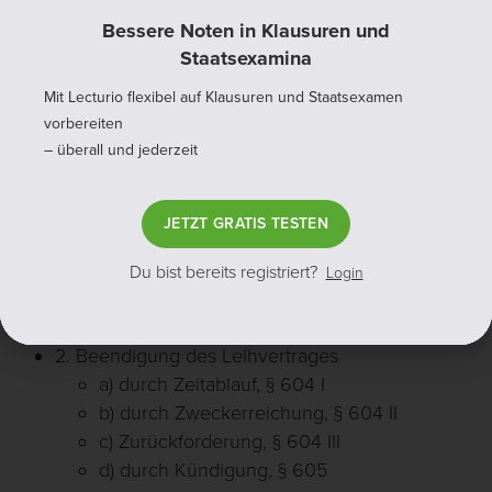
Bessere Noten in Klausuren und
Staatsexamina
Mit Lecturio flexibel auf Klausuren und Staatsexamen
vorbereiten
– überall und jederzeit
© Lecturio GmbH. Alle Rechte vorbehalten.
JETZT GRATIS TESTEN
Prüfungsschema: Herausgabeanspruch, § 604 BGB
Du bist bereits registriert?
Login
I. Anspruch entstanden
1. Wirksamer Leihvertrag
2. Beendigung des Leihvertrages
a) durch Zeitablauf, § 604 I
b) durch Zweckerreichung, § 604 II
c) Zurückforderung, § 604 III
d) durch Kündigung, § 605