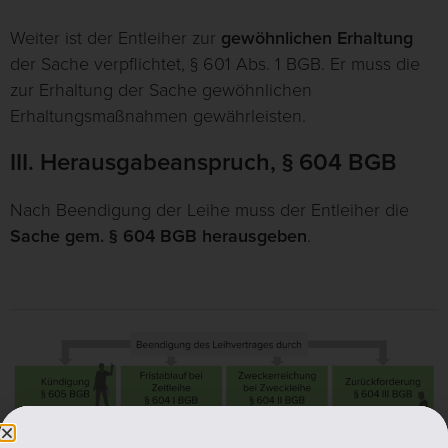
Weiter ist der Entleiher zur
gewöhnlichen Erhaltung
der Sache verpflichtet, § 601 Abs. 1 BGB. Er muss die
zur Erhaltung der Sache gewöhnlichen
Erhaltungsmaßnahmen gewährleisten.
III. Herausgabeanspruch, § 604 BGB
Nach Beendigung der Leihe muss der Entleiher die
Sache gem. § 604 BGB herausgeben
.