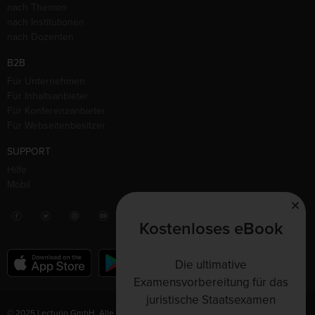
nach Themen
nach Institutionen
nach Dozenten
B2B
Für Unternehmen
Für Inhaltsanbieter
Für Konferenzanbieter
Für Webseitenbesitzer
SUPPORT
Hilfe
Mobil
Kostenloses eBook
Die ultimative
Examensvorbereitung für das
juristische Staatsexamen
© 2025 Lecturio GmbH. Alle Rechte vorbehalten.