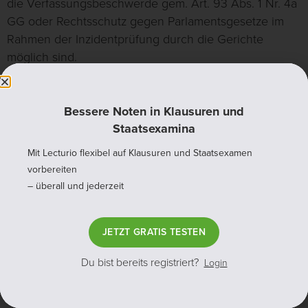
die Verfassungsbeschwerde gem. Art. 93 Abs. 1 Nr. 4a
GG oder Rechtsschutz gegen Parlamentsgesetze im
Rahmen der Inzidentprüfung durch die Gerichte
möglich sind.
III. Mögliche Rechtsverletzung
Bessere Noten in Klausuren und
Darüber hinaus muss für die Anwendung von Art. 19
Staatsexamina
Abs. 4 GG eine
mögliche Rechtsverletzung
gegeben
Mit Lecturio flexibel auf Klausuren und Staatsexamen
sein.
vorbereiten
– überall und jederzeit
Definition:
Ein Recht ist dann verletzt, wenn es
JETZT GRATIS TESTEN
rechtswidrig beeinträchtigt ist.
Du bist bereits registriert?
Login
Die
konkrete Möglichkeit
einer Rechtsverletzung ist