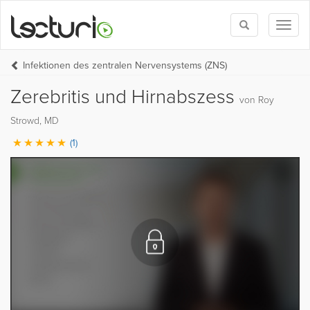
Toggle
Toggl
search
naviga
Infektionen des zentralen Nervensystems (ZNS)
Zerebritis und Hirnabszess
von Roy
Strowd, MD
(1)