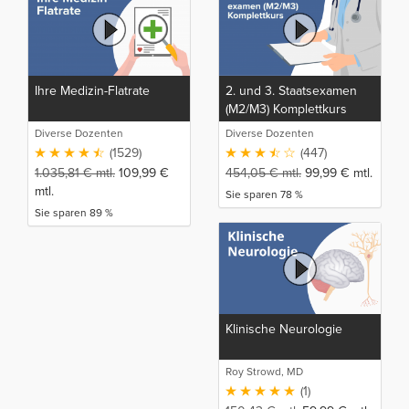
Ihre Medizin-Flatrate
2. und 3. Staatsexamen
(M2/M3) Komplettkurs
Diverse Dozenten
Diverse Dozenten
(1529)
(447)
1.035,81
€
mtl.
109,99
€
454,05
€
mtl.
99,99
€
mtl.
mtl.
Sie sparen 78 %
Sie sparen 89 %
Klinische Neurologie
Roy Strowd, MD
(1)