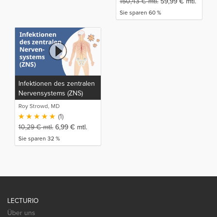
150,43
€
mtl.
59,99
€
mtl.
Sie sparen 60 %
Infektionen des zentralen
Nervensystems (ZNS)
Roy Strowd, MD
(1)
10,29
€
mtl.
6,99
€
mtl.
Sie sparen 32 %
LECTURIO
Über uns