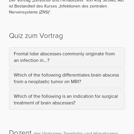
Der Vortrag „Zerebritis und Hirnabszess“ von Roy Strowd, MD
ist Bestandteil des Kurses „Infektionen des zentralen
Nervensystems (ZNS)“.
Quiz zum Vortrag
Frontal lobe abscesses commonly originate from
an infection in...?
Which of the following differentiates brain abscess
from a neoplastic tumor on MRI?
Which of the following is an indication for surgical
treatment of brain abscesses?
Dozent
des Vortrages Zerebritis und Hirnabszess