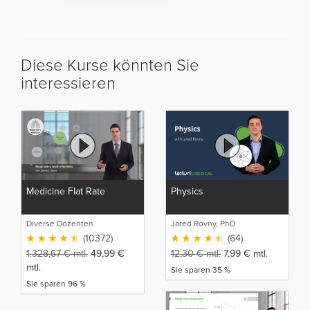
Diese Kurse könnten Sie
interessieren
Medicine Flat Rate
Physics
Diverse Dozenten
Jared Rovny, PhD
(10372)
(64)
1.328,67
€
mtl.
49,99
€
12,30
€
mtl.
7,99
€
mtl.
mtl.
Sie sparen 35 %
Sie sparen 96 %