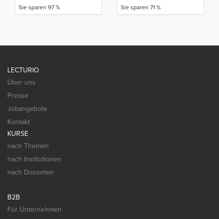
Sie sparen 97 %
Sie sparen 71 %
LECTURIO
Über uns
Presse
Jobangebote
Kontakt
KURSE
nach Themen
nach Institutionen
nach Dozenten
B2B
Für Unternehmen