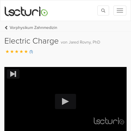
Toggle
Toggl
search
naviga
Vorphysikum Zahnmedizin
Electric Charge
von Jared Rovny, PhD
(1)