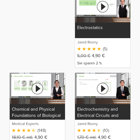
Electrostatics
Jared Rovny
(5)
5,00
€
4,90
€
Sie sparen 2 %
Chemical and Physical
Electrochemistry and
Foundations of Biological
Electrical Circuits and
Systems
Their Elements
Medical Experts
Jared Rovny
(148)
(10)
18,10
€
mtl.
4,90
€
1,70
€
mtl.
4,90
€