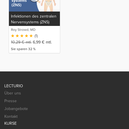
Infektionen des zentralen
Nervensystems (ZNS)
Roy Strowd, MD
(1)
10,29
€
mtl.
6,99
€
mtl.
Sie sparen 32 %
LECTURIO
Über uns
Presse
Jobangebote
Kontakt
KURSE