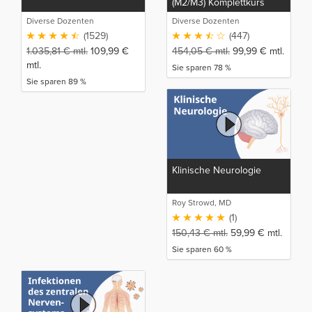
(M2/M3) Komplettkurs
Diverse Dozenten
Diverse Dozenten
(1529)
(447)
1.035,81
€
mtl.
109,99
€
454,05
€
mtl.
99,99
€
mtl.
mtl.
Sie sparen 78 %
Sie sparen 89 %
Klinische Neurologie
Roy Strowd, MD
(1)
150,43
€
mtl.
59,99
€
mtl.
Sie sparen 60 %