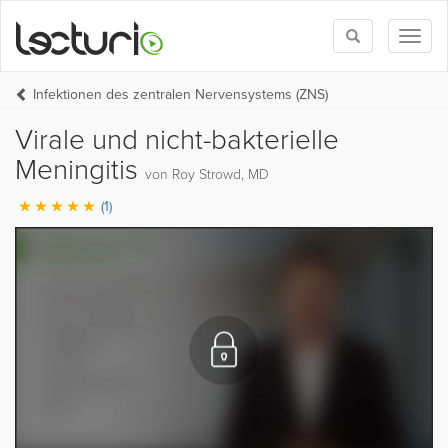
Toggle
Toggl
search
naviga
Infektionen des zentralen Nervensystems (ZNS)
Virale und nicht-bakterielle
Meningitis
von Roy Strowd, MD
(1)