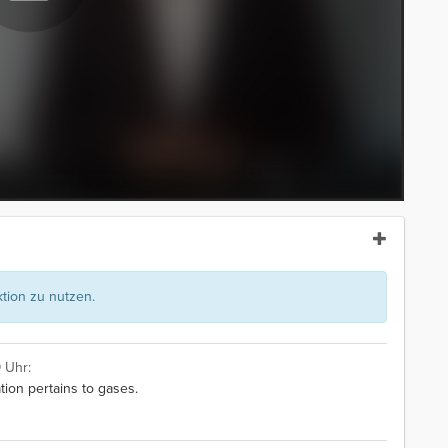
ion zu nutzen.
 Uhr:
ion pertains to gases.