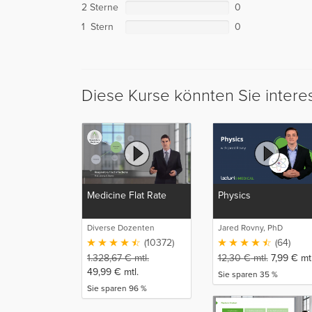
2 Sterne
0
1 Stern
0
Diese Kurse könnten Sie intere
Medicine Flat Rate
Physics
Diverse Dozenten
Jared Rovny, PhD
(10372)
(64)
1.328,67
€
mtl.
12,30
€
mtl.
7,99
€
mtl
49,99
€
mtl.
Sie sparen 35 %
Sie sparen 96 %