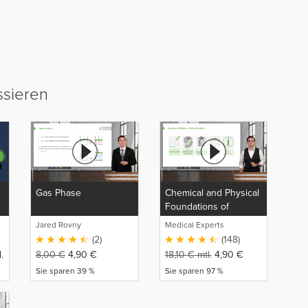
ssieren
Gas Phase
Chemical and Physical
Foundations of
Biological Systems
Jared Rovny
Medical Experts
(2)
(148)
.
8,00
€
4,90
€
18,10
€
mtl.
4,90
€
Sie sparen 39 %
Sie sparen 97 %