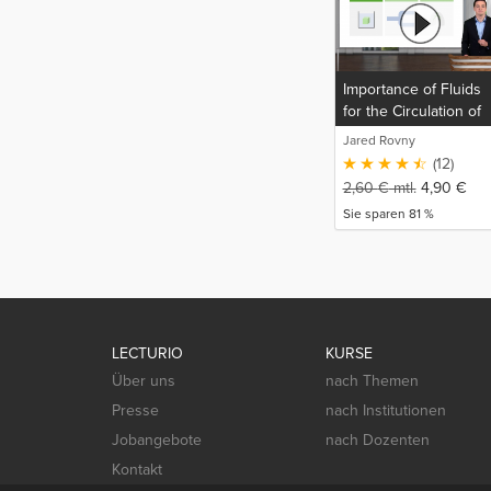
Importance of Fluids
for the Circulation of
Blood, Gas Movement
Jared Rovny
and Gas Exchange
(12)
2,60
€
mtl.
4,90
€
Sie sparen 81 %
LECTURIO
KURSE
Über uns
nach Themen
Presse
nach Institutionen
Jobangebote
nach Dozenten
Kontakt