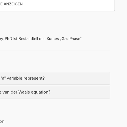
LE ANZEIGEN
y, PhD ist Bestandteil des Kurses „Gas Phase“.
"a" variable represent?
the van der Waals equation?
ion