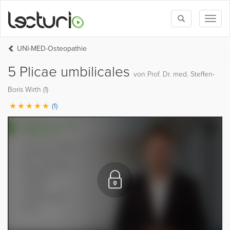
Toggle
Toggl
search
naviga
UNI-MED-Osteopathie
5 Plicae umbilicales
von Prof. Dr. med. Steffen-
Boris Wirth (1)
(1)