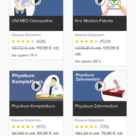
UNI-MED-Osteopathie
Ihre Medizin-Flatrate
Diverse Dozenten
Diverse Dozenten
(638)
(1529)
457,72
€
mtl.
119,99
€
mtl.
1.035,81
€
mtl.
109,99
€
mtl.
Sie sparen 74 %
Sie sparen 89 %
Physikum Komplettkurs
Physikum Zahnmedizin
Diverse Dozenten
Diverse Dozenten
(970)
(725)
567,85
€
mtl.
99,99
€
mtl.
484,35
€
mtl.
79,99
€
mtl.