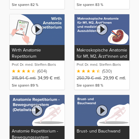
Sie sparen 82 %
Sie sparen 83 %
Wirth Anatomie
Makroskopische Anatomie
Repetitorium
für M1, M2, Ärzt*innen und
medizinische
Prof. Dr. med. Steffen-Boris
Prof. Dr. med. Steffen-Boris
Auszubildende
Wirth (1)
Wirth (1)
(604)
(530)
315,94
€
mtl.
34,99
€
mtl.
250,79
€
mtl.
29,99
€
mtl.
Sie sparen 89 %
Sie sparen 88 %
Anatomie Repetitorium -
Brust- und Bauchwand
Bewegungssystem