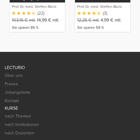
(Detailwissen)
Prof. Dr. med. Steffen-Boris
Prof. Dr. med. Steffen-Boris
Wirth (1)
Wirth (1)
(22)
(3)
103,16
€
mtl.
14,99
€
mtl.
12,25
€
mtl.
4,99
€
mtl.
Sie sparen 85 %
Sie sparen 59 %
LECTURIO
Über uns
Presse
Jobangebote
Kontakt
KURSE
nach Themen
nach Institutionen
nach Dozenten