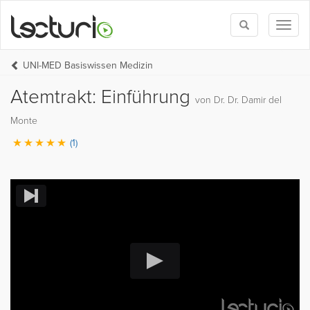
Toggle
Toggl
search
naviga
UNI-MED Basiswissen Medizin
Atemtrakt: Einführung
von Dr. Dr. Damir del
Monte
(1)