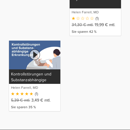
Helen Farrell, MD
(1)
34,30
€
mtl.
19,99
€
mtl.
Sie sparen 42 %
Kontrollstörungen und
Substanzabhängige
Erkrankungen
Helen Farrell, MD
(1)
5,39
€
mtl.
3,49
€
mtl.
Sie sparen 35 %