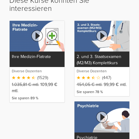
Diese Kurse könnten Sie
interessieren
Ihre Medizin-Flatrate
2. und 3. Staatsexamen
(M2/M3) Komplettkurs
Diverse Dozenten
Diverse Dozenten
(1529)
(447)
1.035,81
€
mtl.
109,99
€
454,05
€
mtl.
99,99
€
mtl.
mtl.
Sie sparen 78 %
Sie sparen 89 %
Psychiatrie