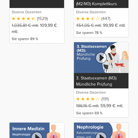
(M2/M3) Komplettkurs
Diverse Dozenten
Diverse Dozenten
(1529)
(447)
1.035,81
€
mtl.
109,99
€
454,05
€
mtl.
99,99
€
mtl.
mtl.
Sie sparen 78 %
Sie sparen 89 %
3. Staatsexamen (M3):
Mündliche Prüfung
Diverse Dozenten
(191)
196,16
€
mtl.
59,99
€
mtl.
Sie sparen 69 %