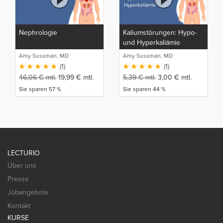
Nephrologie
Kaliumstörungen: Hypo-
und Hyperkaliämie
Amy Sussman, MD
Amy Sussman, MD
(1)
(1)
46,06
€
mtl.
19,99
€
mtl.
5,39
€
mtl.
3,00
€
mtl.
Sie sparen 57 %
Sie sparen 44 %
LECTURIO
Über uns
Presse
Jobangebote
Kontakt
KURSE