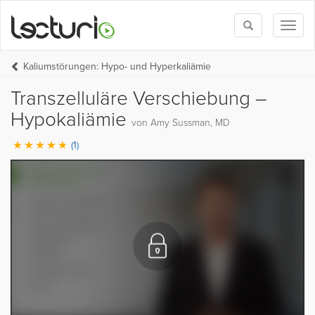
Toggle
Toggl
search
naviga
Kaliumstörungen: Hypo- und Hyperkaliämie
Transzelluläre Verschiebung –
Hypokaliämie
von Amy Sussman, MD
(1)