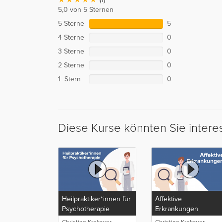
5,0 von 5 Sternen
5 Sterne
5
4 Sterne
0
3 Sterne
0
2 Sterne
0
1 Stern
0
Diese Kurse könnten Sie intere
Heilpraktiker*innen für
Affektive
Psychotherapie
Erkrankungen