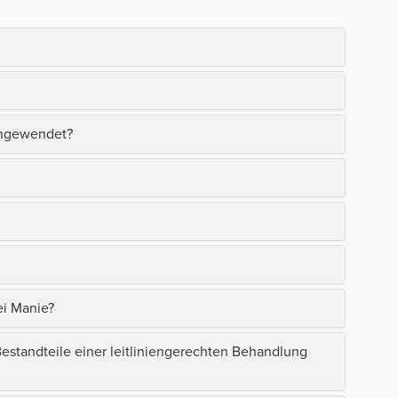
angewendet?
ei Manie?
tandteile einer leitliniengerechten Behandlung