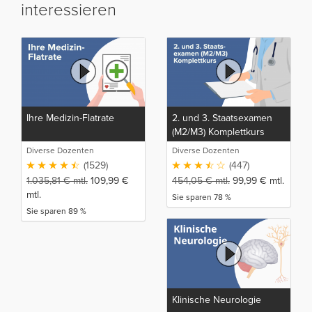
interessieren
Ihre Medizin-Flatrate
2. und 3. Staatsexamen
(M2/M3) Komplettkurs
Diverse Dozenten
Diverse Dozenten
(1529)
(447)
1.035,81
€
mtl.
109,99
€
454,05
€
mtl.
99,99
€
mtl.
mtl.
Sie sparen 78 %
Sie sparen 89 %
Klinische Neurologie