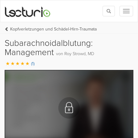
Toggle
Toggl
search
naviga
Kopfverletzungen und Schädel-Hirn-Traumata
Subarachnoidalblutung:
Management
von Roy Strowd, MD
(1)