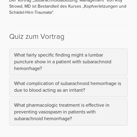
Der Vortrag „Subarachnoidalblutung: Management“ von Roy
Strowd, MD ist Bestandteil des Kurses „Kopfverletzungen und
Schädel-Hirn-Traumata“.
Quiz zum Vortrag
What fairly specific finding might a lumbar
puncture show in a patient with subarachnoid
hemorrhage?
What complication of subarachnoid hemorrhage is
due to blood acting as an irritant?
What pharmacologic treatment is effective in
preventing vasospasm in patients with
subarachnoid hemorrhage?