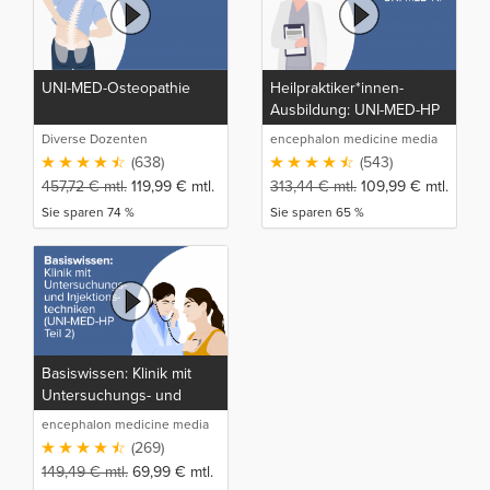
UNI-MED-Osteopathie
Heilpraktiker*innen-
Ausbildung: UNI-MED-HP
Diverse Dozenten
encephalon medicine media
production GmbH
(638)
(543)
457,72
€
mtl.
119,99
€
mtl.
313,44
€
mtl.
109,99
€
mtl.
Sie sparen 74 %
Sie sparen 65 %
Basiswissen: Klinik mit
Untersuchungs- und
Injektionstechniken (UNI-
encephalon medicine media
MED-HP Teil 2)
production GmbH
(269)
149,49
€
mtl.
69,99
€
mtl.