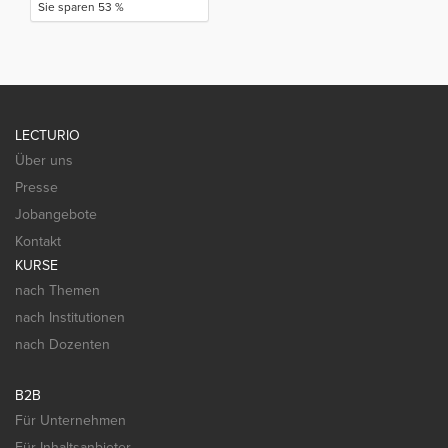
Sie sparen 53 %
LECTURIO
Über uns
Presse
Jobangebote
Kontakt
KURSE
nach Themen
nach Institutionen
nach Dozenten
B2B
Für Unternehmen
Für Inhaltsanbieter