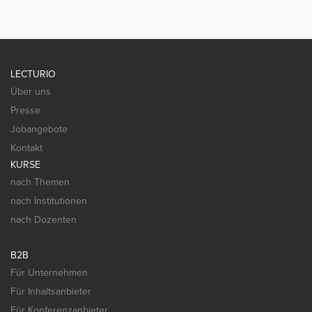
LECTURIO
Über uns
Presse
Jobangebote
Kontakt
KURSE
nach Themen
nach Institutionen
nach Dozenten
B2B
Für Unternehmen
Für Inhaltsanbieter
Für Konferenzanbieter