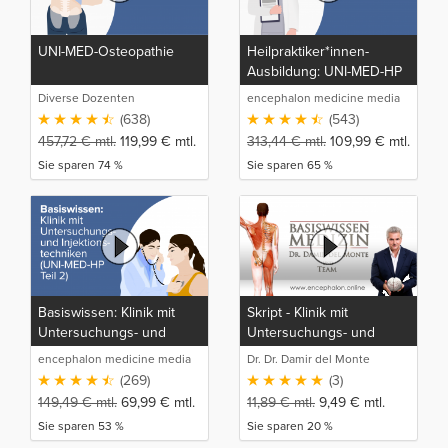
UNI-MED-Osteopathie
Heilpraktiker*innen-
Ausbildung: UNI-MED-HP
Diverse Dozenten
encephalon medicine media
production GmbH
(638)
(543)
457,72
€
mtl.
119,99
€
mtl.
313,44
€
mtl.
109,99
€
mtl.
Sie sparen 74 %
Sie sparen 65 %
Basiswissen: Klinik mit
Skript - Klinik mit
Untersuchungs- und
Untersuchungs- und
Injektionstechniken (UNI-
Injektionstechniken
encephalon medicine media
Dr. Dr. Damir del Monte
MED-HP Teil 2)
production GmbH
(269)
(3)
149,49
€
mtl.
69,99
€
mtl.
11,89
€
mtl.
9,49
€
mtl.
Sie sparen 53 %
Sie sparen 20 %