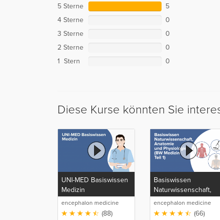
5 Sterne
5
4 Sterne
0
3 Sterne
0
2 Sterne
0
1 Stern
0
Diese Kurse könnten Sie intere
UNI-MED Basiswissen
Basiswissen
Medizin
Naturwissenschaft,
Anatomie und
encephalon medicine
encephalon medicine
Physiologie (BW
media production GmbH
media production GmbH
(88)
(66)
Medizin Teil 1)