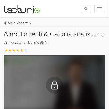
Toggle
Toggl
search
naviga
Situs Abdomen
Ampulla recti & Canalis analis
von Prof.
Dr. med. Steffen-Boris Wirth (1)
(1)