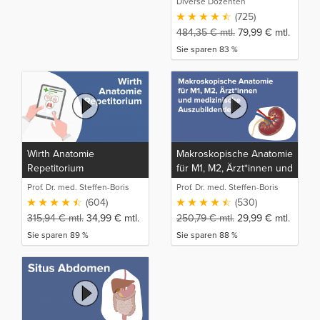
Diverse Dozenten
(725)
484,35
€
mtl.
79,99
€
mtl.
Sie sparen 83 %
Wirth Anatomie
Makroskopische Anatomie
Repetitorium
für M1, M2, Ärzt*innen und
medizinische
Prof. Dr. med. Steffen-Boris
Prof. Dr. med. Steffen-Boris
Auszubildende
Wirth (1)
Wirth (1)
(604)
(530)
315,94
€
mtl.
34,99
€
mtl.
250,79
€
mtl.
29,99
€
mtl.
Sie sparen 89 %
Sie sparen 88 %