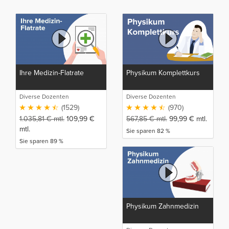
Ihre Medizin-Flatrate
Physikum Komplettkurs
Diverse Dozenten
Diverse Dozenten
(1529)
(970)
1.035,81
€
mtl.
109,99
€
567,85
€
mtl.
99,99
€
mtl.
mtl.
Sie sparen 82 %
Sie sparen 89 %
Physikum Zahnmedizin