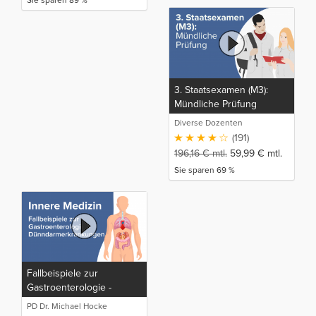
Sie sparen 89 %
3. Staatsexamen (M3):
Mündliche Prüfung
Diverse Dozenten
(191)
196,16
€
mtl.
59,99
€
mtl.
Sie sparen 69 %
Fallbeispiele zur
Gastroenterologie -
Dünndarmerkrankungen
PD Dr. Michael Hocke