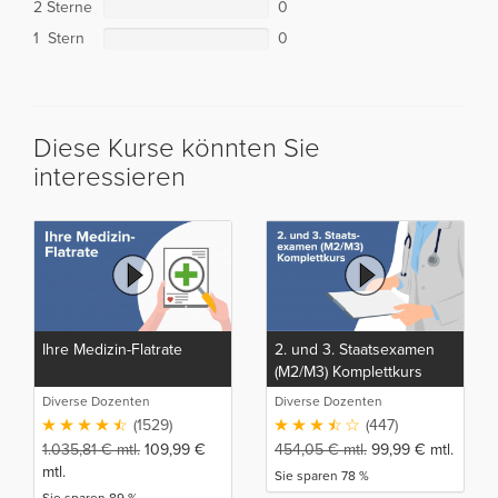
2 Sterne
0
1 Stern
0
Diese Kurse könnten Sie
interessieren
Ihre Medizin-Flatrate
2. und 3. Staatsexamen
(M2/M3) Komplettkurs
Diverse Dozenten
Diverse Dozenten
(1529)
(447)
1.035,81
€
mtl.
109,99
€
454,05
€
mtl.
99,99
€
mtl.
mtl.
Sie sparen 78 %