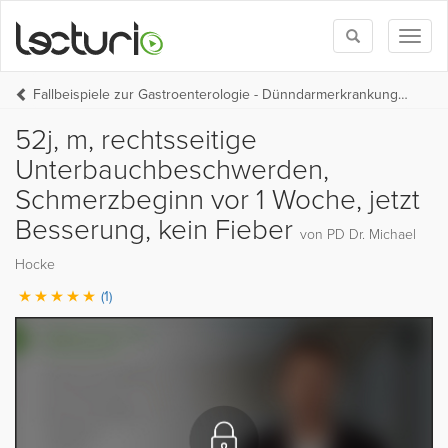
Toggle
Toggl
search
naviga
Fallbeispiele zur Gastroenterologie - Dünndarmerkrankungen
52j, m, rechtsseitige
Unterbauchbeschwerden,
Schmerzbeginn vor 1 Woche, jetzt
Besserung, kein Fieber
von PD Dr. Michael
Hocke
(1)