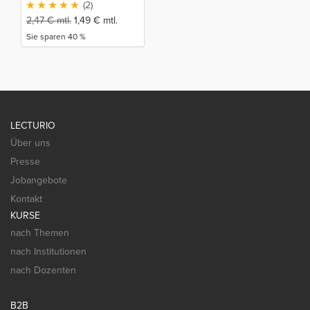
(2)
2,47
€
mtl.
1,49
€
mtl.
Sie sparen 40 %
LECTURIO
Über uns
Presse
Jobangebote
Kontakt
KURSE
nach Themen
nach Institutionen
nach Dozenten
B2B