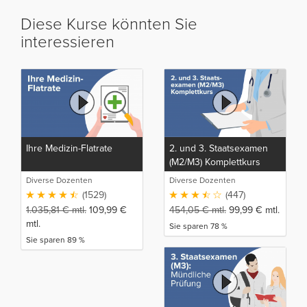
Diese Kurse könnten Sie
interessieren
Ihre Medizin-Flatrate
2. und 3. Staatsexamen
(M2/M3) Komplettkurs
Diverse Dozenten
Diverse Dozenten
(1529)
(447)
1.035,81
€
mtl.
109,99
€
454,05
€
mtl.
99,99
€
mtl.
mtl.
Sie sparen 78 %
Sie sparen 89 %