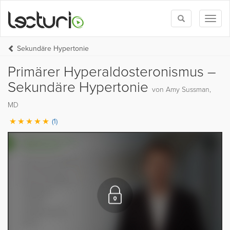
Toggle
Toggl
search
naviga
Sekundäre Hypertonie
Primärer Hyperaldosteronismus –
Sekundäre Hypertonie
von Amy Sussman,
MD
(1)