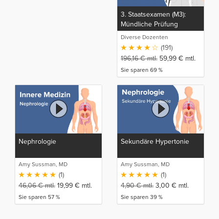
3. Staatsexamen (M3):
Mündliche Prüfung
Diverse Dozenten
(191)
196,16
€
mtl.
59,99
€
mtl.
Sie sparen 69 %
Nephrologie
Sekundäre Hypertonie
Amy Sussman, MD
Amy Sussman, MD
(1)
(1)
46,06
€
mtl.
19,99
€
mtl.
4,90
€
mtl.
3,00
€
mtl.
Sie sparen 57 %
Sie sparen 39 %