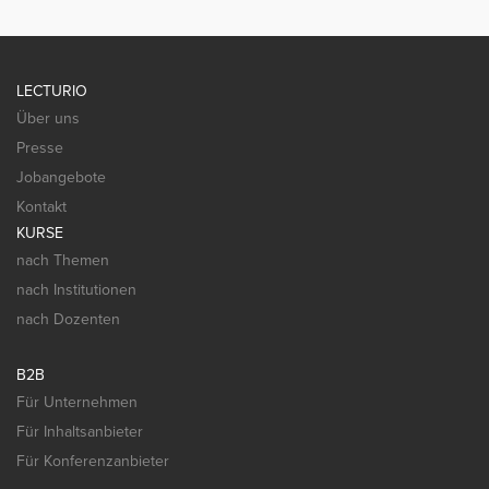
LECTURIO
Über uns
Presse
Jobangebote
Kontakt
KURSE
nach Themen
nach Institutionen
nach Dozenten
B2B
Für Unternehmen
Für Inhaltsanbieter
Für Konferenzanbieter