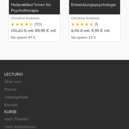
Heilpraktiker*innen für
Entwicklungspsychologie
Psychotherapie
Christine Krokauer
Christine Krokauer
(110)
(1)
170,20
€
mtl.
89,99
€
mtl.
6,45
€
mtl.
4,99
€
mtl.
Sie sparen 47 %
Sie sparen 23 %
LECTURIO
Über uns
Presse
Jobangebote
Kontakt
KURSE
nach Themen
nach Institutionen