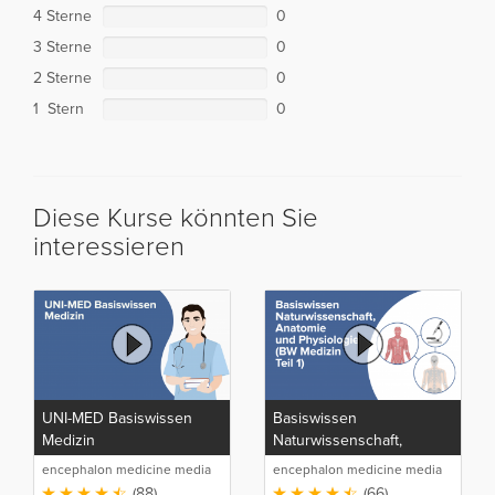
4 Sterne
0
3 Sterne
0
2 Sterne
0
1 Stern
0
Diese Kurse könnten Sie
interessieren
UNI-MED Basiswissen
Basiswissen
Medizin
Naturwissenschaft,
Anatomie und Physiologie
encephalon medicine media
encephalon medicine media
(BW Medizin Teil 1)
production GmbH
production GmbH
(88)
(66)