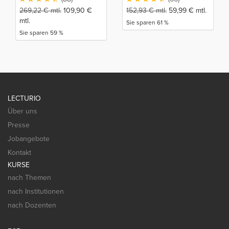
269,22
€
mtl.
109,90
€
152,93
€
mtl.
59,99
€
mtl.
mtl.
Sie sparen 61 %
Sie sparen 59 %
LECTURIO
Über uns
Presse
Jobangebote
Kontakt
KURSE
nach Themen
nach Institutionen
nach Dozenten