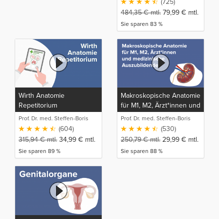
(725)
484,35
€
mtl.
79,99
€
mtl.
Sie sparen 83 %
Wirth Anatomie
Makroskopische Anatomie
Repetitorium
für M1, M2, Ärzt*innen und
medizinische
Prof. Dr. med. Steffen-Boris
Prof. Dr. med. Steffen-Boris
Auszubildende
Wirth (1)
Wirth (1)
(604)
(530)
315,94
€
mtl.
34,99
€
mtl.
250,79
€
mtl.
29,99
€
mtl.
Sie sparen 89 %
Sie sparen 88 %