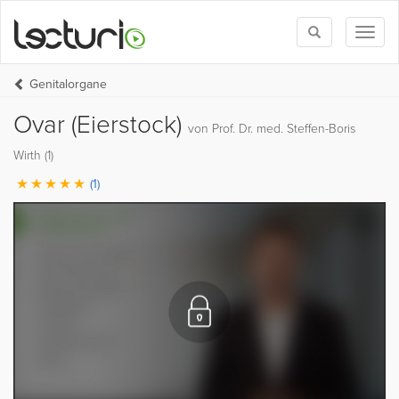
Toggle
Toggl
search
naviga
Genitalorgane
Ovar (Eierstock)
von Prof. Dr. med. Steffen-Boris
Wirth (1)
(1)