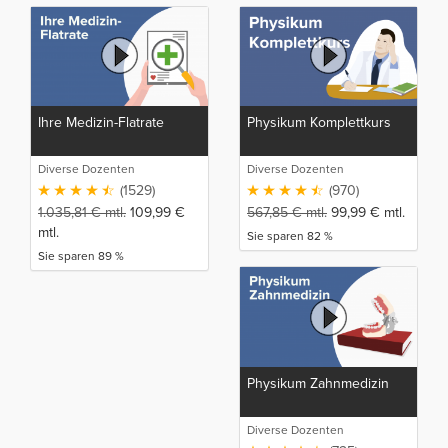
Ihre Medizin-Flatrate
Physikum Komplettkurs
Diverse Dozenten
Diverse Dozenten
(1529)
(970)
1.035,81
€
mtl.
109,99
€
567,85
€
mtl.
99,99
€
mtl.
mtl.
Sie sparen 82 %
Sie sparen 89 %
Physikum Zahnmedizin
Diverse Dozenten