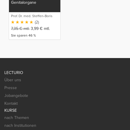
Genitalorgane
Prof. Dr. med. Steffen-Boris
Wirth (1)
(2)
7,35
€
mtl.
3,99
€
mtl.
Sie sparen 46 %
LECTURIO
Über uns
Presse
Jobangebote
Kontakt
KURSE
nach Themen
nach Institutionen