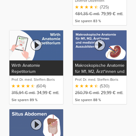
Diverse Dozenten
(725)
484,35
€
mtl.
79,99
€
mtl.
Sie sparen 83 %
Wirth Anatomie
Makroskopische Anatomie
Repetitorium
für M1, M2, Ärzt*innen und
medizinische
Prof. Dr. med. Steffen-Boris
Prof. Dr. med. Steffen-Boris
Auszubildende
Wirth (1)
Wirth (1)
(604)
(530)
315,94
€
mtl.
34,99
€
mtl.
250,79
€
mtl.
29,99
€
mtl.
Sie sparen 89 %
Sie sparen 88 %