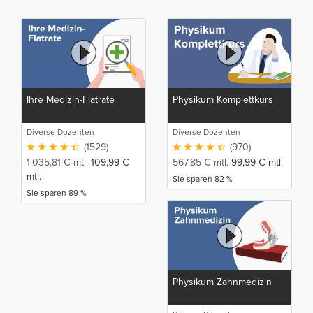
Ihre Medizin-Flatrate
Physikum Komplettkurs
Diverse Dozenten
Diverse Dozenten
(1529)
(970)
1.035,81
€
mtl.
109,99
€
567,85
€
mtl.
99,99
€
mtl.
mtl.
Sie sparen 82 %
Sie sparen 89 %
Physikum Zahnmedizin