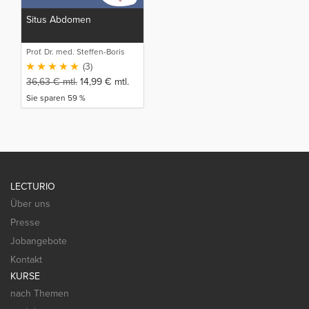
Situs Abdomen
Prof. Dr. med. Steffen-Boris
Wirth (1)
(3)
36,63
€
mtl.
14,99
€
mtl.
Sie sparen 59 %
LECTURIO
Über uns
Presse
Jobangebote
Kontakt
KURSE
nach Themen